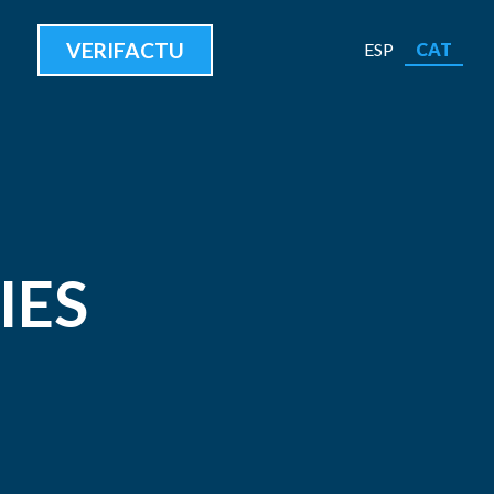
VERIFACTU
CAT
ESP
IES